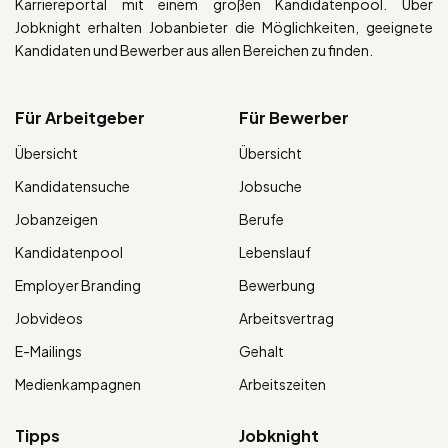
Karriereportal mit einem großen Kandidatenpool. Über
Jobknight erhalten Jobanbieter die Möglichkeiten, geeignete
Kandidaten und Bewerber aus allen Bereichen zu finden.
Für Arbeitgeber
Für Bewerber
Übersicht
Übersicht
Kandidatensuche
Jobsuche
Jobanzeigen
Berufe
Kandidatenpool
Lebenslauf
Employer Branding
Bewerbung
Jobvideos
Arbeitsvertrag
E-Mailings
Gehalt
Medienkampagnen
Arbeitszeiten
Tipps
Jobknight