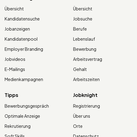
Übersicht
Übersicht
Kandidatensuche
Jobsuche
Jobanzeigen
Berufe
Kandidatenpool
Lebenslauf
Employer Branding
Bewerbung
Jobvideos
Arbeitsvertrag
E-Mailings
Gehalt
Medienkampagnen
Arbeitszeiten
Tipps
Jobknight
Bewerbungsgespräch
Registrierung
Optimale Anzeige
Über uns
Rekrutierung
Orte
Soft Skills
Datenschutz