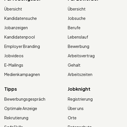
Übersicht
Übersicht
Kandidatensuche
Jobsuche
Jobanzeigen
Berufe
Kandidatenpool
Lebenslauf
Employer Branding
Bewerbung
Jobvideos
Arbeitsvertrag
E-Mailings
Gehalt
Medienkampagnen
Arbeitszeiten
Tipps
Jobknight
Bewerbungsgespräch
Registrierung
Optimale Anzeige
Über uns
Rekrutierung
Orte
Soft Skills
Datenschutz