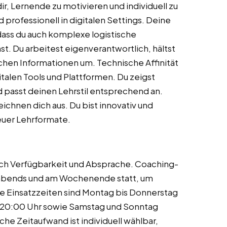
 Lernende zu motivieren und individuell zu
 professionell in digitalen Settings. Deine
dass du auch komplexe logistische
. Du arbeitest eigenverantwortlich, hältst
ichen Informationen um. Technische Affinität
talen Tools und Plattformen. Du zeigst
 passt deinen Lehrstil entsprechend an.
chnen dich aus. Du bist innovativ und
euer Lehrformate.
nach Verfügbarkeit und Absprache. Coaching-
, abends und am Wochenende statt, um
Einsatzzeiten sind Montag bis Donnerstag
bis 20:00 Uhr sowie Samstag und Sonntag
he Zeitaufwand ist individuell wählbar,