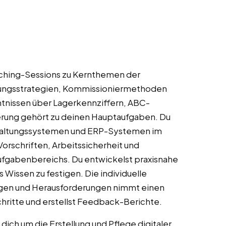
oaching-Sessions zu Kernthemen der
rungsstrategien, Kommissioniermethoden
tnissen über Lagerkennziffern, ABC-
erung gehört zu deinen Hauptaufgaben. Du
rwaltungssystemen und ERP-Systemen im
orschriften, Arbeitssicherheit und
 Aufgabenbereichs. Du entwickelst praxisnahe
Wissen zu festigen. Die individuelle
agen und Herausforderungen nimmt einen
hritte und erstellst Feedback-Berichte.
ch um die Erstellung und Pflege digitaler