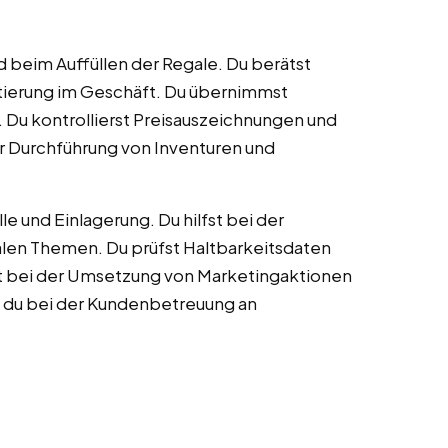
 beim Auffüllen der Regale. Du berätst
ntierung im Geschäft. Du übernimmst
. Du kontrollierst Preisauszeichnungen und
 der Durchführung von Inventuren und
e und Einlagerung. Du hilfst bei der
alen Themen. Du prüfst Haltbarkeitsdaten
fst bei der Umsetzung von Marketingaktionen
t du bei der Kundenbetreuung an