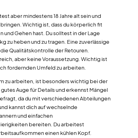
test aber mindestens 18 Jahre alt sein und
ngen. Wichtig ist, dass du körperlich fit
 und Gehen hast. Du solltest in der Lage
 kg zu heben und zu tragen. Eine zuverlässige
r die Qualitätskontrolle der Retouren.
freich, aber keine Voraussetzung. Wichtig ist
isch fordernden Umfeld zu arbeiten.
 zu arbeiten, ist besonders wichtig bei der
n gutes Auge für Details und erkennst Mängel
gefragt, da du mit verschiedenen Abteilungen
 und kannst dich auf wechselnde
cannern und einfachen
rigkeiten bereiten. Du arbeitest
 Arbeitsaufkommen einen kühlen Kopf.