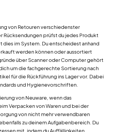
sung von Retouren verschiedenster
 Rücksendungen prüfst du jedes Produkt
st dies im System. Du entscheidest anhand
erkauft werden können oder aussortiert
gründe über Scanner oder Computer gehört
dich um die fachgerechte Sortierung nach
el für die Rückführung ins Lager vor. Dabei
tandards und Hygienevorschriften.
nierung von Neuware, wenn das
beim Verpacken von Waren und bei der
tsorgung von nicht mehr verwendbaren
 ebenfalls zu deinem Aufgabenbereich. Du
essen mit, indem du Auffälligkeiten