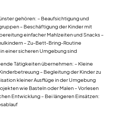
ünster gehören: – Beaufsichtigung und
gruppen – Beschäftigung der Kinder mit
ubereitung einfacher Mahlzeiten und Snacks –
ulkindern – Zu-Bett-Bring-Routine
r in einer sicheren Umgebung sind
ende Tätigkeiten übernehmen: – Kleine
inderbetreuung – Begleitung der Kinder zu
nisation kleiner Ausflüge in der Umgebung
rojekten wie Basteln oder Malen – Vorlesen
hen Entwicklung – Bei längeren Einsätzen:
esablauf