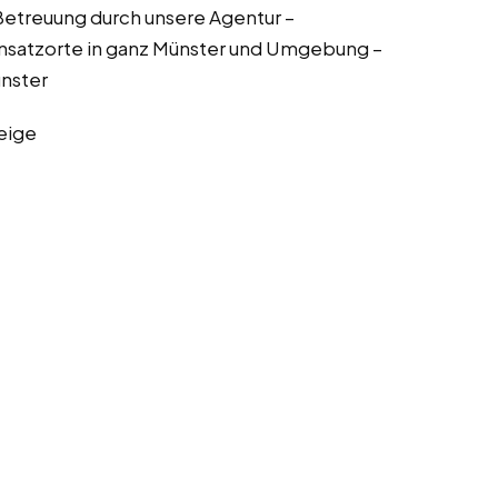
Betreuung durch unsere Agentur –
insatzorte in ganz Münster und Umgebung –
ünster
eige