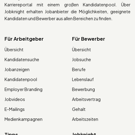
Karriereportal mit einem großen Kandidatenpool. Über
Jobknight erhalten Jobanbieter die Möglichkeiten, geeignete
Kandidaten und Bewerber aus allen Bereichen zu finden.
Für Arbeitgeber
Für Bewerber
Übersicht
Übersicht
Kandidatensuche
Jobsuche
Jobanzeigen
Berufe
Kandidatenpool
Lebenslauf
Employer Branding
Bewerbung
Jobvideos
Arbeitsvertrag
E-Mailings
Gehalt
Medienkampagnen
Arbeitszeiten
Tipps
Jobknight