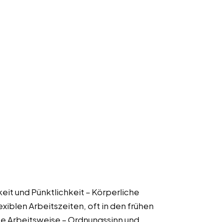
keit und Pünktlichkeit – Körperliche
exiblen Arbeitszeiten, oft in den frühen
te Arbeitsweise – Ordnungssinn und