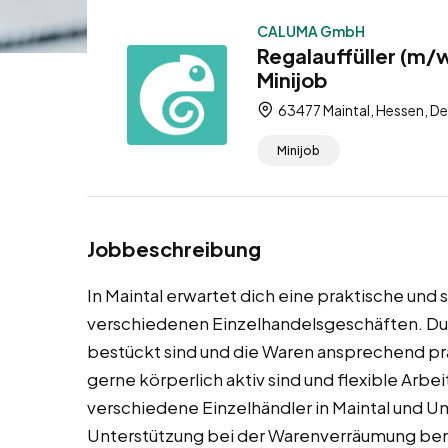
CALUMA GmbH
Regalauffüller (m/w
Minijob
63477 Maintal, Hessen, D
Minijob
Jobbeschreibung
In Maintal erwartet dich eine praktische und st
verschiedenen Einzelhandelsgeschäften. Du s
bestückt sind und die Waren ansprechend prä
gerne körperlich aktiv sind und flexible Arb
verschiedene Einzelhändler in Maintal und 
Unterstützung bei der Warenverräumung benö