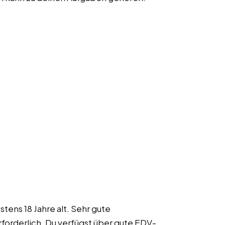
ens 18 Jahre alt. Sehr gute
rforderlich. Du verfügst über gute EDV-