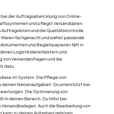
bei der Auftragsabwicklung von Online-
haftssystemen und pflegst Versanddaten.
uftragslisten und die Qualitätskontrolle
t Waren fachgerecht und wählst passende
ddokumenten und Begleitpapieren fällt in
denen Logistikdienstleistern und
g von Versandanfragen und die
s dazu.
diese im System. Die Pflege von
 deinen Nebenaufgaben. Du unterstützt bei
uswertungen. Die Optimierung von
 in deinen Bereich. Du hilfst bei
n Versandbelegen. Auch die Bearbeitung von
 kann zu deinen Aufgaben gehören.