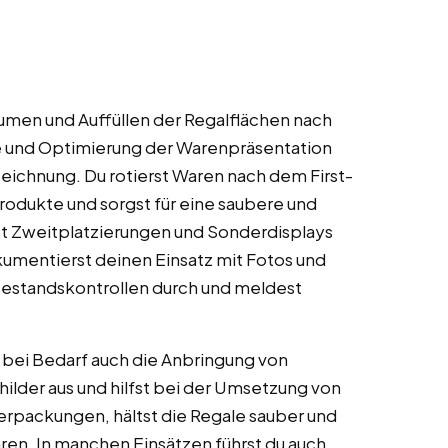
men und Auffüllen der Regalflächen nach
 und Optimierung der Warenpräsentation
eichnung. Du rotierst Waren nach dem First-
Produkte und sorgst für eine saubere und
t Zweitplatzierungen und Sonderdisplays
kumentierst deinen Einsatz mit Fotos und
 Bestandskontrollen durch und meldest
ei Bedarf auch die Anbringung von
ilder aus und hilfst bei der Umsetzung von
rpackungen, hältst die Regale sauber und
ren. In manchen Einsätzen führst du auch