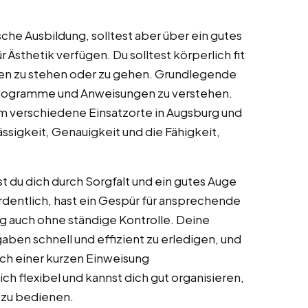
sche Ausbildung, solltest aber über ein gutes
Ästhetik verfügen. Du solltest körperlich fit
en zu stehen oder zu gehen. Grundlegende
lanogramme und Anweisungen zu verstehen.
um verschiedene Einsatzorte in Augsburg und
ssigkeit, Genauigkeit und die Fähigkeit,
t du dich durch Sorgfalt und ein gutes Auge
 ordentlich, hast ein Gespür für ansprechende
ig auch ohne ständige Kontrolle. Deine
gaben schnell und effizient zu erledigen, und
ach einer kurzen Einweisung
ich flexibel und kannst dich gut organisieren,
 zu bedienen.