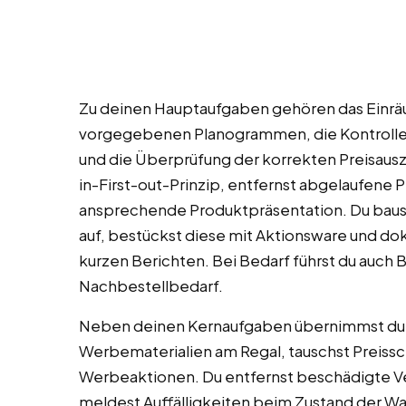
Zu deinen Hauptaufgaben gehören das Einräu
vorgegebenen Planogrammen, die Kontrolle
und die Überprüfung der korrekten Preisausz
in-First-out-Prinzip, entfernst abgelaufene 
ansprechende Produktpräsentation. Du baus
auf, bestückst diese mit Aktionsware und do
kurzen Berichten. Bei Bedarf führst du auch
Nachbestellbedarf.
Neben deinen Kernaufgaben übernimmst du b
Werbematerialien am Regal, tauschst Preissch
Werbeaktionen. Du entfernst beschädigte Ve
meldest Auffälligkeiten beim Zustand der Wa