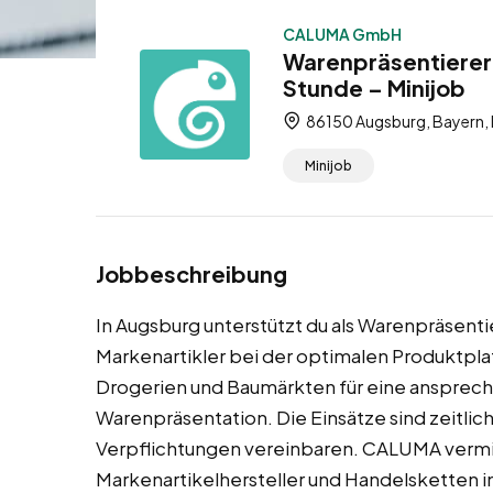
CALUMA GmbH
Warenpräsentierer 
Stunde – Minijob
86150 Augsburg, Bayern,
Minijob
Jobbeschreibung
In Augsburg unterstützt du als Warenpräsent
Markenartikler bei der optimalen Produktpla
Drogerien und Baumärkten für eine ansprec
Warenpräsentation. Die Einsätze sind zeitlich
Verpflichtungen vereinbaren. CALUMA vermit
Markenartikelhersteller und Handelsketten 