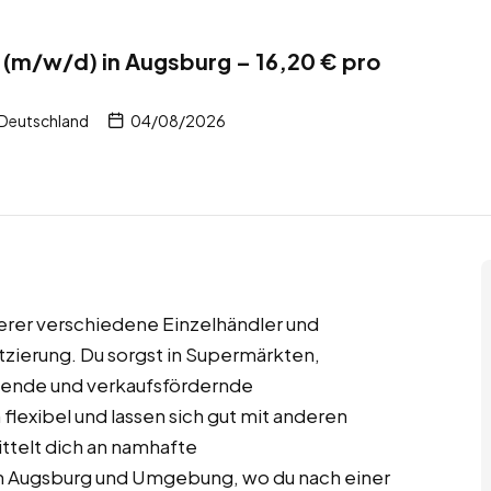
(m/w/d) in Augsburg – 16,20 € pro
 Deutschland
04/08/2026
ierer verschiedene Einzelhändler und
tzierung. Du sorgst in Supermärkten,
hende und verkaufsfördernde
 flexibel und lassen sich gut mit anderen
telt dich an namhafte
in Augsburg und Umgebung, wo du nach einer