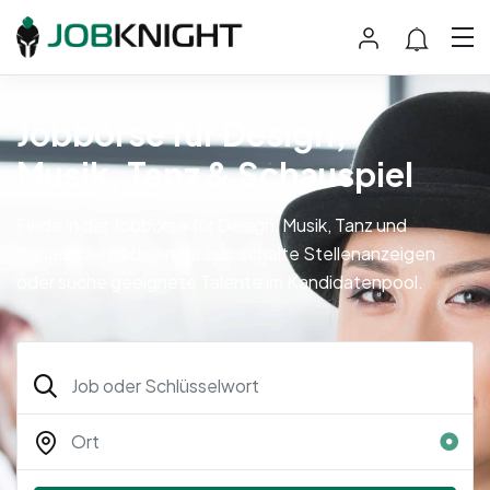
Jobbörse für Design,
Musik, Tanz & Schauspiel
Finde in der Jobbörse für Design, Musik, Tanz und
Schauspiel nach einem Job, schalte Stellenanzeigen
oder suche geeignete Talente im Kandidatenpool.