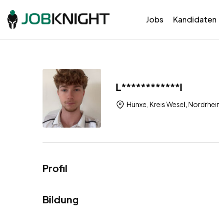
Jobs
Kandidaten
L************l
Hünxe, Kreis Wesel, Nordrhe
Profil
Bildung