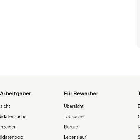
 Arbeitgeber
Für Bewerber
sicht
Übersicht
didatensuche
Jobsuche
O
anzeigen
Berufe
R
didatenpool
Lebenslauf
S