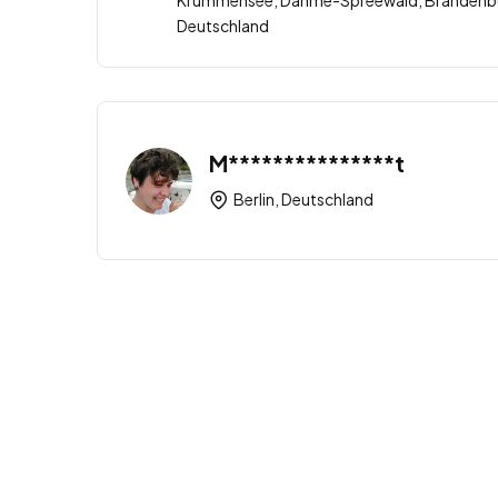
Krummensee, Dahme-Spreewald, Brandenbur
Deutschland
M***************t
Berlin, Deutschland