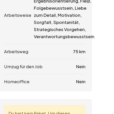
Ergebnisorientierung, Fleiß,
Folgebewusstsein, Liebe
Arbeitsweise
zum Detail, Motivation,
Sorgfalt, Spontanität,
Strategisches Vorgehen,
Verantwortungsbewusstsein
Arbeitsweg
75 km
Umzug für den Job
Nein
Homeoffice
Nein
Du hast kein Paket. Um diesen