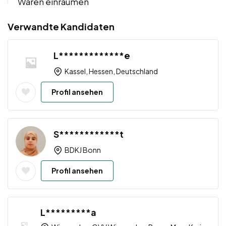
Waren einräumen
Verwandte Kandidaten
L*************e
Kassel, Hessen, Deutschland
Profil ansehen
S************t
BDKJ Bonn
Profil ansehen
L*********a