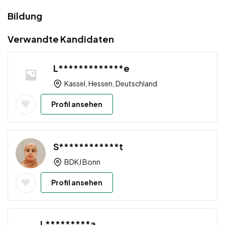
Bildung
Verwandte Kandidaten
L*************e
Kassel, Hessen, Deutschland
Profil ansehen
S************t
BDKJ Bonn
Profil ansehen
L*********a