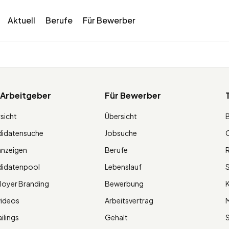
Aktuell
Berufe
Für Bewerber
 Arbeitgeber
Für Bewerber
sicht
Übersicht
didatensuche
Jobsuche
O
anzeigen
Berufe
R
didatenpool
Lebenslauf
S
oyer Branding
Bewerbung
K
videos
Arbeitsvertrag
M
ilings
Gehalt