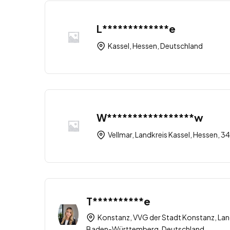
L*************e
Kassel, Hessen, Deutschland
W*****************w
Vellmar, Landkreis Kassel, Hessen, 
T**********e
Konstanz, VVG der Stadt Konstanz, Lan
Baden-Württemberg, Deutschland