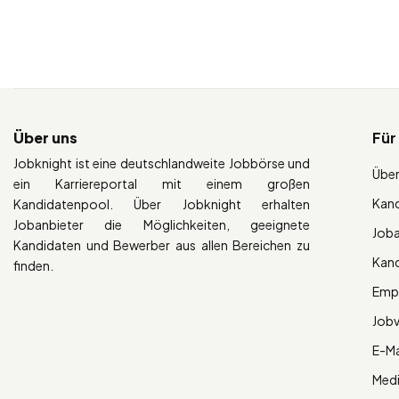
Über uns
Für
Jobknight ist eine deutschlandweite Jobbörse und
Über
ein Karriereportal mit einem großen
Kan
Kandidatenpool. Über Jobknight erhalten
Jobanbieter die Möglichkeiten, geeignete
Job
Kandidaten und Bewerber aus allen Bereichen zu
Kan
finden.
Empl
Job
E-Ma
Med