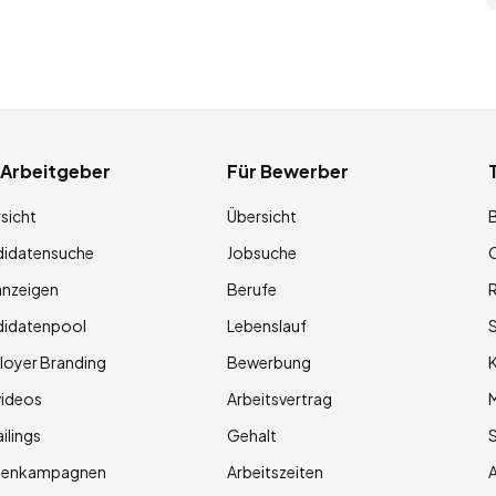
 Arbeitgeber
Für Bewerber
sicht
Übersicht
didatensuche
Jobsuche
O
anzeigen
Berufe
R
didatenpool
Lebenslauf
S
oyer Branding
Bewerbung
K
videos
Arbeitsvertrag
M
ilings
Gehalt
ienkampagnen
Arbeitszeiten
A