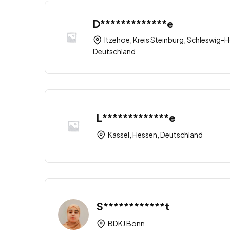
D*************e
Itzehoe, Kreis Steinburg, Schleswig-H
Deutschland
L*************e
Kassel, Hessen, Deutschland
S************t
BDKJ Bonn