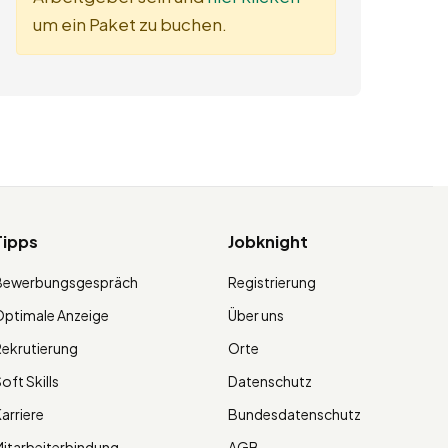
um ein Paket zu buchen.
Tipps
Jobknight
Bewerbungsgespräch
Registrierung
ptimale Anzeige
Über uns
ekrutierung
Orte
oft Skills
Datenschutz
arriere
Bundesdatenschutz
itarbeiterbindung
AGB