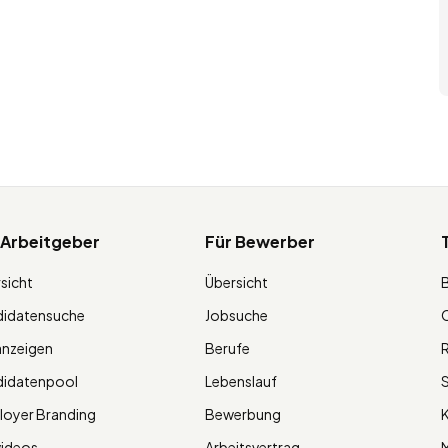
 Arbeitgeber
Für Bewerber
sicht
Übersicht
didatensuche
Jobsuche
O
anzeigen
Berufe
R
didatenpool
Lebenslauf
S
oyer Branding
Bewerbung
K
videos
Arbeitsvertrag
M