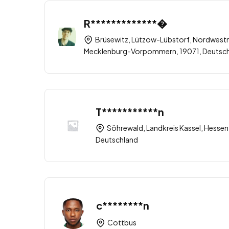
R*************�
Brüsewitz, Lützow-Lübstorf, Nordwest
Mecklenburg-Vorpommern, 19071, Deutsc
T***********n
Söhrewald, Landkreis Kassel, Hessen
Deutschland
c********n
Cottbus