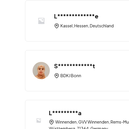
L*************e
Kassel, Hessen, Deutschland
S************t
BDKJ Bonn
L*********a
Winnenden, GVV Winnenden, Rems-Mur
Württemberg, 71364, Germany