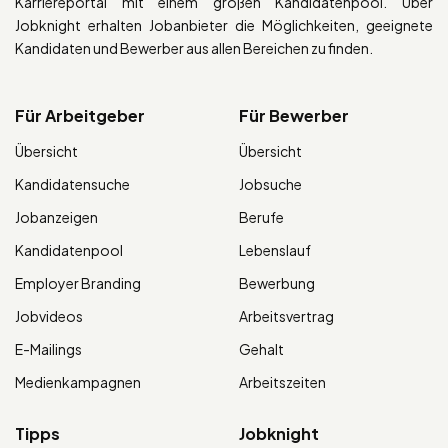
Karriereportal mit einem großen Kandidatenpool. Über
Jobknight erhalten Jobanbieter die Möglichkeiten, geeignete
Kandidaten und Bewerber aus allen Bereichen zu finden.
Für Arbeitgeber
Für Bewerber
Übersicht
Übersicht
Kandidatensuche
Jobsuche
Jobanzeigen
Berufe
Kandidatenpool
Lebenslauf
Employer Branding
Bewerbung
Jobvideos
Arbeitsvertrag
E-Mailings
Gehalt
Medienkampagnen
Arbeitszeiten
Tipps
Jobknight