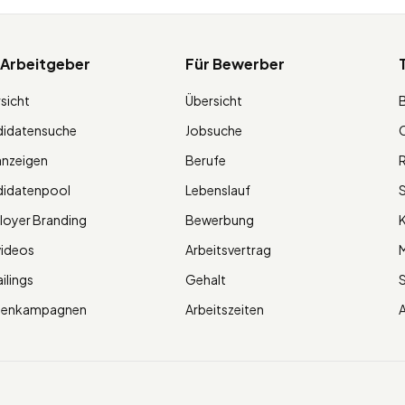
 Arbeitgeber
Für Bewerber
sicht
Übersicht
didatensuche
Jobsuche
O
anzeigen
Berufe
R
didatenpool
Lebenslauf
S
oyer Branding
Bewerbung
K
videos
Arbeitsvertrag
M
ilings
Gehalt
ienkampagnen
Arbeitszeiten
A