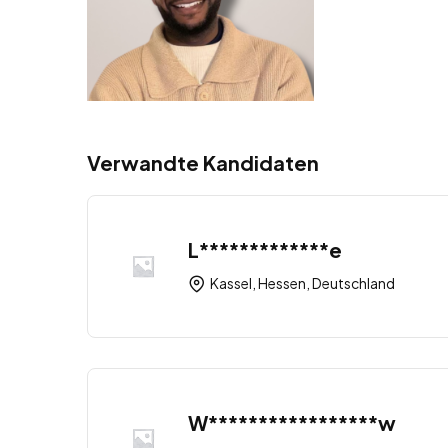
Verwandte Kandidaten
L*************e
Kassel, Hessen, Deutschland
W*****************w