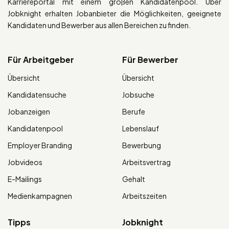
Karriereportal mit einem großen Kandidatenpool. Über
Jobknight erhalten Jobanbieter die Möglichkeiten, geeignete
Kandidaten und Bewerber aus allen Bereichen zu finden.
Für Arbeitgeber
Für Bewerber
Übersicht
Übersicht
Kandidatensuche
Jobsuche
Jobanzeigen
Berufe
Kandidatenpool
Lebenslauf
Employer Branding
Bewerbung
Jobvideos
Arbeitsvertrag
E-Mailings
Gehalt
Medienkampagnen
Arbeitszeiten
Tipps
Jobknight