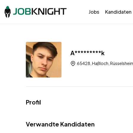
Jobs
Kandidaten
A*********k
65428, Haßloch, Rüsselsheim
Profil
Verwandte Kandidaten