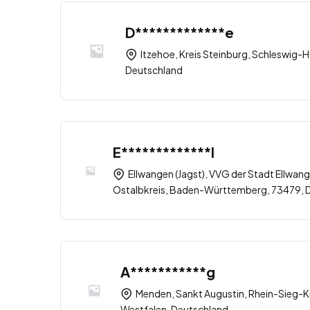
D*************e
Itzehoe, Kreis Steinburg, Schleswig-H
Deutschland
E*************l
Ellwangen (Jagst), VVG der Stadt Ellwang
Ostalbkreis, Baden-Württemberg, 73479, 
A***********g
Menden, Sankt Augustin, Rhein-Sieg-Kr
Westfalen, Deutschland