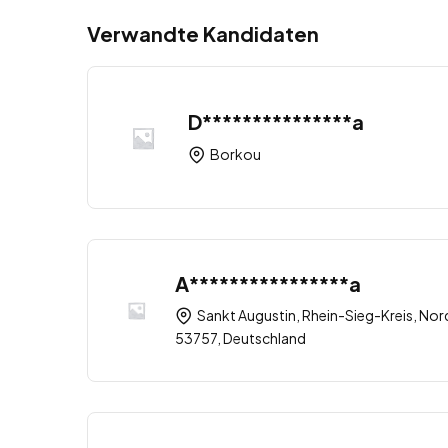
Verwandte Kandidaten
D***************a
Borkou
A****************a
Sankt Augustin, Rhein-Sieg-Kreis, Nor
53757, Deutschland