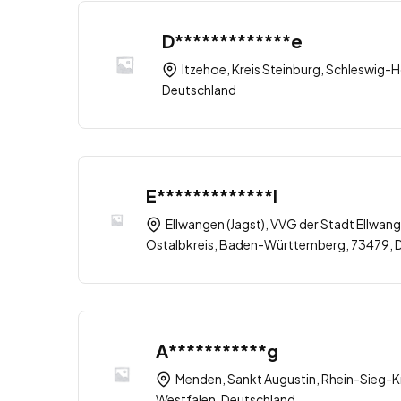
D*************e
Itzehoe, Kreis Steinburg, Schleswig-H
Deutschland
E*************l
Ellwangen (Jagst), VVG der Stadt Ellwang
Ostalbkreis, Baden-Württemberg, 73479, 
A***********g
Menden, Sankt Augustin, Rhein-Sieg-Kr
Westfalen, Deutschland