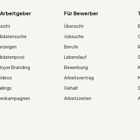
 Arbeitgeber
Für Bewerber
sicht
Übersicht
didatensuche
Jobsuche
O
anzeigen
Berufe
R
didatenpool
Lebenslauf
S
oyer Branding
Bewerbung
K
videos
Arbeitsvertrag
M
ilings
Gehalt
ienkampagnen
Arbeitszeiten
A