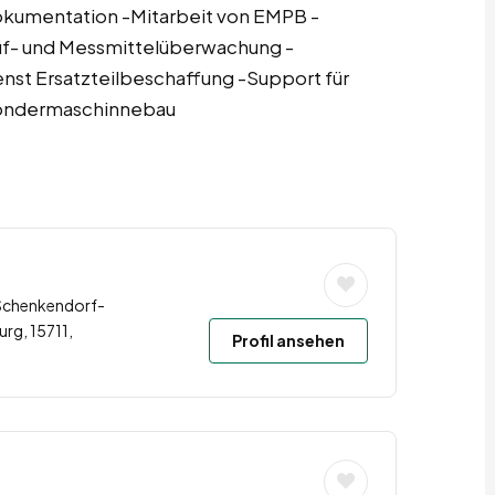
kumentation -Mitarbeit von EMPB -
rüf- und Messmittelüberwachung -
nst Ersatzteilbeschaffung -Support für
 Sondermaschinnebau
 Schenkendorf-
g, 15711,
Profil ansehen