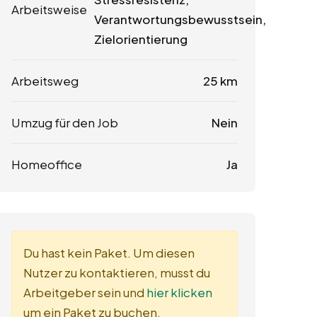
Arbeitsweise
Verantwortungsbewusstsein,
Zielorientierung
Arbeitsweg
25 km
Umzug für den Job
Nein
Homeoffice
Ja
Du hast kein Paket. Um diesen
Nutzer zu kontaktieren, musst du
Arbeitgeber sein und
hier klicken
um ein Paket zu buchen.