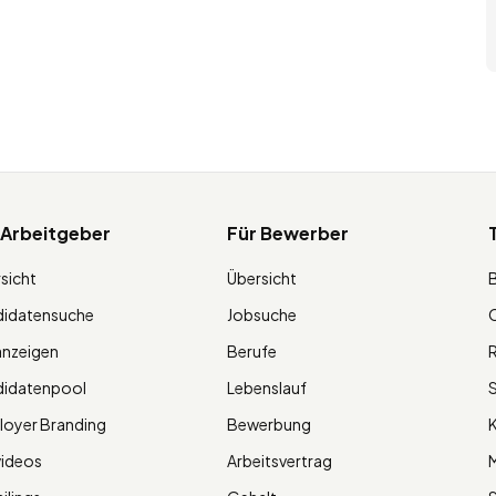
 Arbeitgeber
Für Bewerber
sicht
Übersicht
didatensuche
Jobsuche
O
anzeigen
Berufe
R
didatenpool
Lebenslauf
S
oyer Branding
Bewerbung
K
videos
Arbeitsvertrag
M