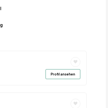
l
rg
Profil ansehen