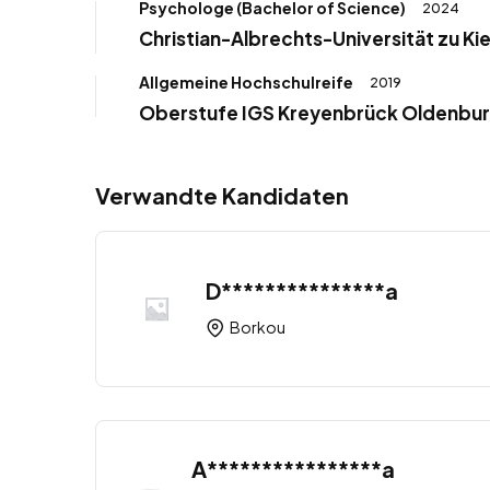
Psychologe (Bachelor of Science)
2024
Christian-Albrechts-Universität zu Kie
Allgemeine Hochschulreife
2019
Oberstufe IGS Kreyenbrück Oldenbu
Verwandte Kandidaten
D***************a
Borkou
A****************a