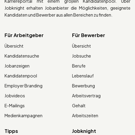
Karriereportal mit einem großen Kandidatenpool. Über
Jobknight erhalten Jobanbieter die Möglichkeiten, geeignete
Kandidaten und Bewerber aus allen Bereichen zu finden.
Für Arbeitgeber
Für Bewerber
Übersicht
Übersicht
Kandidatensuche
Jobsuche
Jobanzeigen
Berufe
Kandidatenpool
Lebenslauf
Employer Branding
Bewerbung
Jobvideos
Arbeitsvertrag
E-Mailings
Gehalt
Medienkampagnen
Arbeitszeiten
Tipps
Jobknight