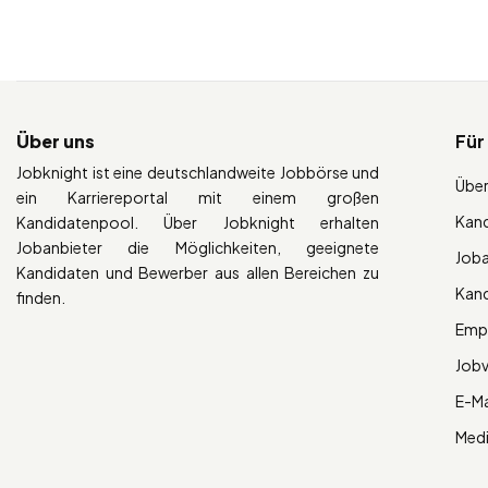
Über uns
Für
Jobknight ist eine deutschlandweite Jobbörse und
Über
ein Karriereportal mit einem großen
Kan
Kandidatenpool. Über Jobknight erhalten
Jobanbieter die Möglichkeiten, geeignete
Job
Kandidaten und Bewerber aus allen Bereichen zu
Kan
finden.
Empl
Job
E-Ma
Med