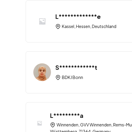
L*************e
Kassel, Hessen, Deutschland
S************t
BDKJ Bonn
L*********a
Winnenden, GVV Winnenden, Rems-Mur
Württemberg, 71364, Germany