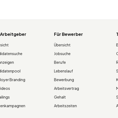
 Arbeitgeber
Für Bewerber
sicht
Übersicht
didatensuche
Jobsuche
O
anzeigen
Berufe
R
didatenpool
Lebenslauf
S
oyer Branding
Bewerbung
K
videos
Arbeitsvertrag
M
ilings
Gehalt
ienkampagnen
Arbeitszeiten
A