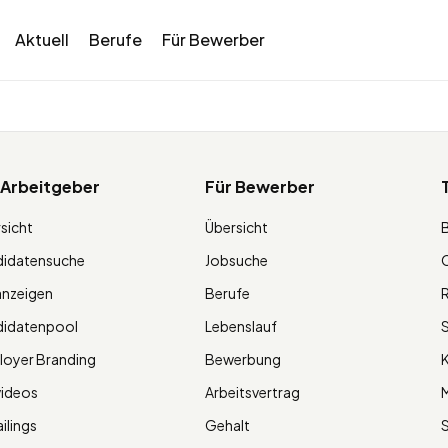
Aktuell
Berufe
Für Bewerber
 Arbeitgeber
Für Bewerber
sicht
Übersicht
didatensuche
Jobsuche
O
anzeigen
Berufe
R
didatenpool
Lebenslauf
S
oyer Branding
Bewerbung
K
videos
Arbeitsvertrag
M
ilings
Gehalt