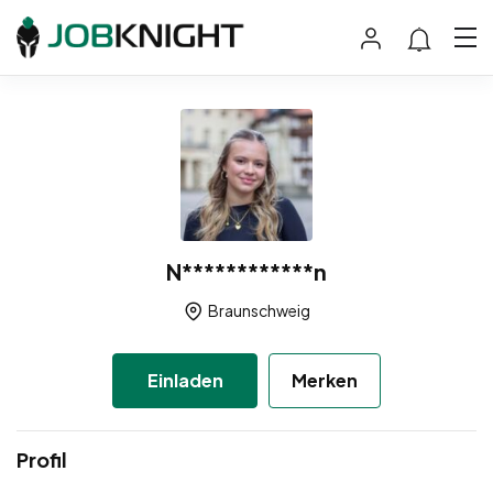
N************n
Braunschweig
Einladen
Merken
Profil