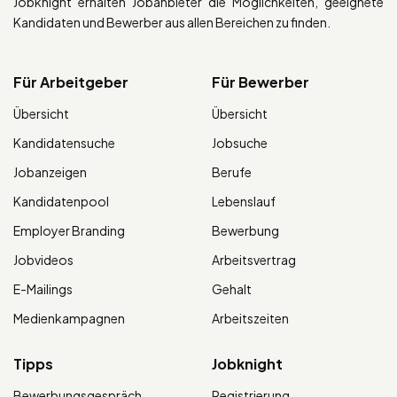
Jobknight erhalten Jobanbieter die Möglichkeiten, geeignete
Kandidaten und Bewerber aus allen Bereichen zu finden.
Für Arbeitgeber
Für Bewerber
Übersicht
Übersicht
Kandidatensuche
Jobsuche
Jobanzeigen
Berufe
Kandidatenpool
Lebenslauf
Employer Branding
Bewerbung
Jobvideos
Arbeitsvertrag
E-Mailings
Gehalt
Medienkampagnen
Arbeitszeiten
Tipps
Jobknight
Bewerbungsgespräch
Registrierung