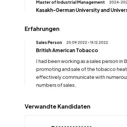
Master of Industrial Management
2024-20
Kasakh-German University and Univers
Erfahrungen
Sales Person
20.09.2022 - 15.12.2022
British American Tobacco
I had been working as a sales person in B
promoting and sale of the tobacco heate
effectively communicate with numerou
numbers of sales.
Verwandte Kandidaten