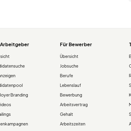
 Arbeitgeber
Für Bewerber
sicht
Übersicht
didatensuche
Jobsuche
O
anzeigen
Berufe
R
didatenpool
Lebenslauf
S
oyer Branding
Bewerbung
K
videos
Arbeitsvertrag
M
ilings
Gehalt
ienkampagnen
Arbeitszeiten
A