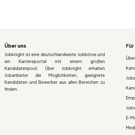
Über uns
Für
Jobknight ist eine deutschlandweite Jobbörse und
Über
ein Karriereportal mit einem großen
Kan
Kandidatenpool. Über Jobknight erhalten
Jobanbieter die Möglichkeiten, geeignete
Job
Kandidaten und Bewerber aus allen Bereichen zu
Kan
finden.
Empl
Job
E-Ma
Med