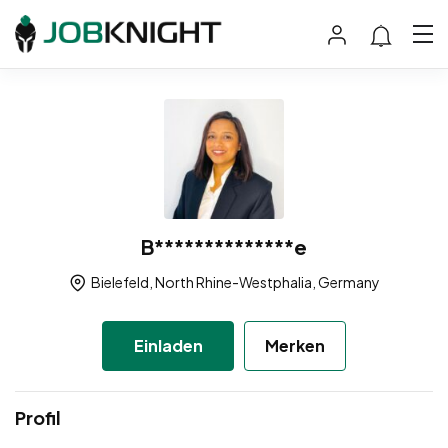
B**************e
Bielefeld, North Rhine-Westphalia, Germany
Einladen
Merken
Profil