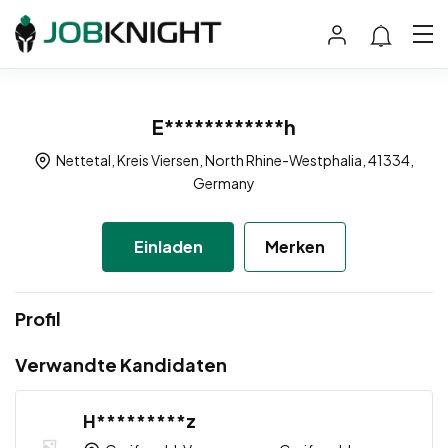
E************h
Nettetal, Kreis Viersen, North Rhine-Westphalia, 41334,
Germany
Einladen
Merken
Profil
Verwandte Kandidaten
H*********z