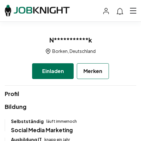
N***********k
Borken, Deutschland
Einladen
Merken
Profil
Bildung
Selbstständig
läuft immernoch
Social Media Marketing
Ausbildung IT
knapp ein Jahr