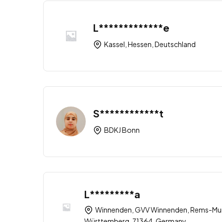
L*************e
Kassel, Hessen, Deutschland
S************t
BDKJ Bonn
L*********a
Winnenden, GVV Winnenden, Rems-Mur
Württemberg, 71364, Germany