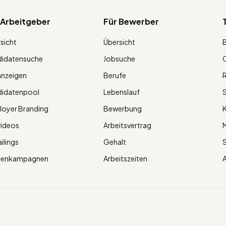
 Arbeitgeber
Für Bewerber
sicht
Übersicht
didatensuche
Jobsuche
O
anzeigen
Berufe
R
didatenpool
Lebenslauf
S
oyer Branding
Bewerbung
K
videos
Arbeitsvertrag
M
ilings
Gehalt
ienkampagnen
Arbeitszeiten
A