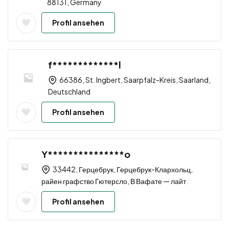
88131, Germany
Profil ansehen
f*************l
66386, St. Ingbert, Saarpfalz-Kreis, Saarland,
Deutschland
Profil ansehen
Y***************o
33442, Герцебрук, Герцебрук-Клархольц,
райен графство Гютерсло, В Вафате — лайт
Profil ansehen