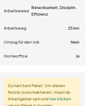
Belastbarkeit, Disziplin,
Arbeitsweise
Effizienz
Arbeitsweg
25 km
Umzug für den Job
Nein
Homeoffice
Ja
Du hast kein Paket. Um diesen
Nutzer zu kontaktieren, musst du
Arbeitgeber sein und
hier klicken
um ein Paket zu buchen.