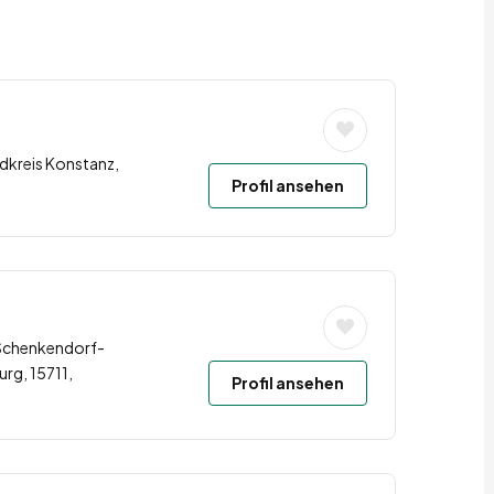
dkreis Konstanz,
Profil ansehen
 Schenkendorf-
g, 15711,
Profil ansehen