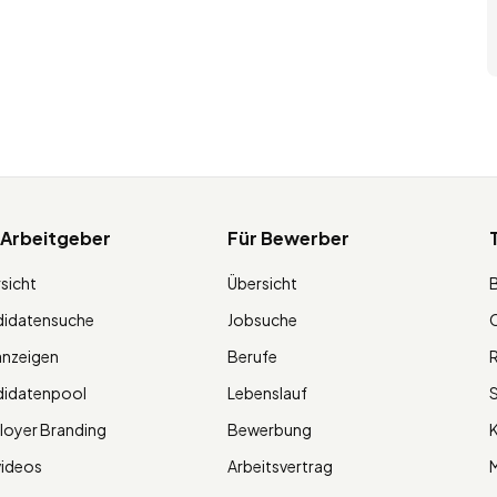
 Arbeitgeber
Für Bewerber
sicht
Übersicht
didatensuche
Jobsuche
O
anzeigen
Berufe
R
didatenpool
Lebenslauf
S
oyer Branding
Bewerbung
K
videos
Arbeitsvertrag
M