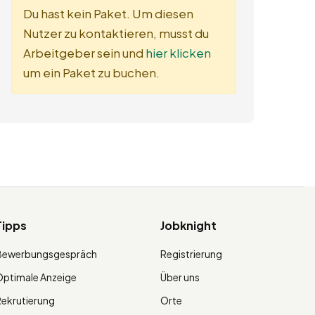
Du hast kein Paket. Um diesen
Nutzer zu kontaktieren, musst du
Arbeitgeber sein und
hier klicken
um ein Paket zu buchen.
Tipps
Jobknight
Bewerbungsgespräch
Registrierung
ptimale Anzeige
Über uns
ekrutierung
Orte