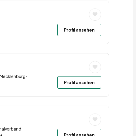
Profil ansehen
 Mecklenburg-
Profil ansehen
onalverband
Profil ansehen
d