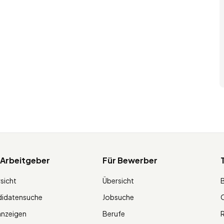
 Arbeitgeber
Für Bewerber
sicht
Übersicht
didatensuche
Jobsuche
O
anzeigen
Berufe
R