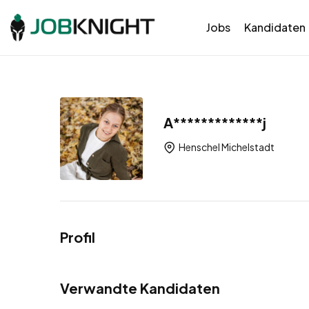
Jobs
Kandidaten
A*************j
Henschel Michelstadt
Profil
Verwandte Kandidaten