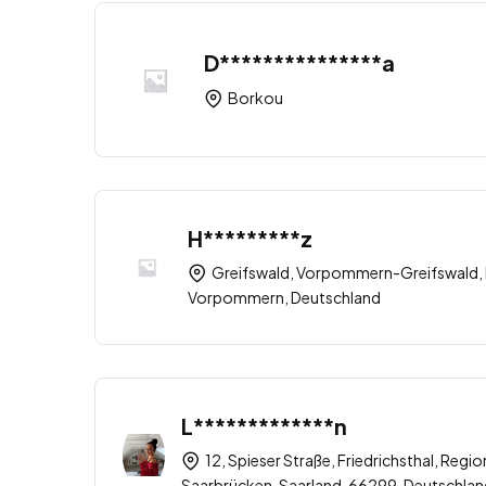
D***************a
Borkou
H*********z
Greifswald, Vorpommern-Greifswald,
Vorpommern, Deutschland
L*************n
12, Spieser Straße, Friedrichsthal, Regi
Saarbrücken, Saarland, 66299, Deutschlan