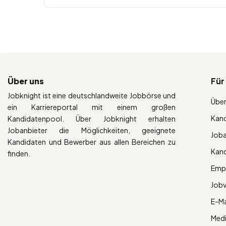
Über uns
Für
Jobknight ist eine deutschlandweite Jobbörse und
Über
ein Karriereportal mit einem großen
Kan
Kandidatenpool. Über Jobknight erhalten
Jobanbieter die Möglichkeiten, geeignete
Job
Kandidaten und Bewerber aus allen Bereichen zu
Kan
finden.
Empl
Job
E-Ma
Med