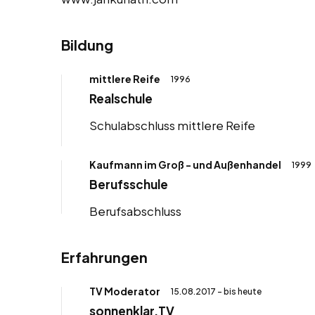
Bildung
mittlere Reife
1996
Realschule
Schulabschluss mittlere Reife
Kaufmann im Groß - und Außenhandel
1999
Berufsschule
Berufsabschluss
Erfahrungen
TV Moderator
15.08.2017 - bis heute
sonnenklar.TV