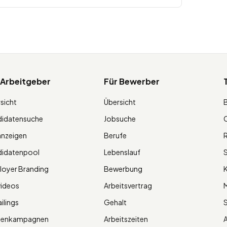
 Arbeitgeber
Für Bewerber
sicht
Übersicht
didatensuche
Jobsuche
O
anzeigen
Berufe
R
didatenpool
Lebenslauf
S
oyer Branding
Bewerbung
K
videos
Arbeitsvertrag
M
ilings
Gehalt
ienkampagnen
Arbeitszeiten
A