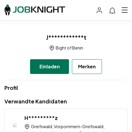
J************t
Bight of Benin
Einladen
Merken
Profil
Verwandte Kandidaten
H*********z
Greifswald, Vorpommern-Greifswald,