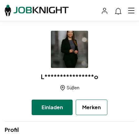
L****************o
Süßen
Einladen
Merken
Profil