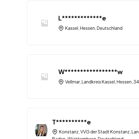
L*************e
Kassel, Hessen, Deutschland
W*****************w
Vellmar, Landkreis Kassel, Hessen, 
T**********e
Konstanz, VVG der Stadt Konstanz, Lan
Baden-Württemberg, Deutschland