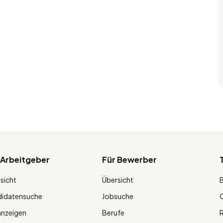
 Arbeitgeber
Für Bewerber
sicht
Übersicht
didatensuche
Jobsuche
O
anzeigen
Berufe
R