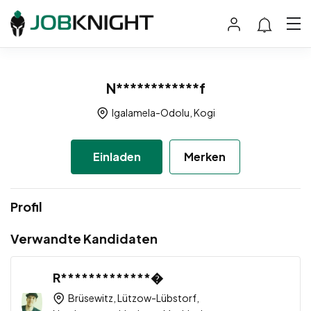
N************f
Igalamela-Odolu, Kogi
Einladen
Merken
Profil
Verwandte Kandidaten
R*************�
Brüsewitz, Lützow-Lübstorf,