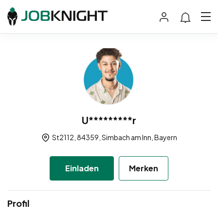
U*********r
St2112, 84359, Simbach am Inn, Bayern
Einladen
Merken
Profil