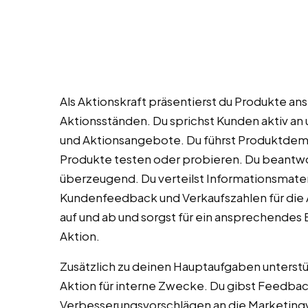
Als Aktionskraft präsentierst du Produkte a
Aktionsständen. Du sprichst Kunden aktiv an
und Aktionsangebote. Du führst Produktdemo
Produkte testen oder probieren. Du beant
überzeugend. Du verteilst Informationsmater
Kundenfeedback und Verkaufszahlen für die 
auf und ab und sorgst für ein ansprechende
Aktion.
Zusätzlich zu deinen Hauptaufgaben unterst
Aktion für interne Zwecke. Du gibst Feedb
Verbesserungsvorschlägen an die Marketingve