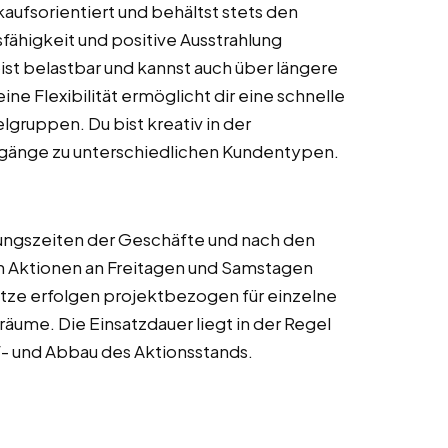
aufsorientiert und behältst stets den
fähigkeit und positive Ausstrahlung
ist belastbar und kannst auch über längere
ne Flexibilität ermöglicht dir eine schnelle
gruppen. Du bist kreativ in der
ugänge zu unterschiedlichen Kundentypen.
nungszeiten der Geschäfte und nach den
n Aktionen an Freitagen und Samstagen
sätze erfolgen projektbezogen für einzelne
äume. Die Einsatzdauer liegt in der Regel
f- und Abbau des Aktionsstands.