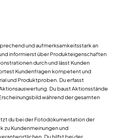
nsprechend und aufmerksamkeitsstark an
 und informierst über Produkteigenschaften
nstrationen durch und lässt Kunden
wortest Kundenfragen kompetent und
ial und Produktproben. Du erfasst
Aktionsauswertung. Du baust Aktionsstände
s Erscheinungsbild während der gesamten
ützt du bei der Fotodokumentation der
ack zu Kundenmeinungen und
rantwortlichen. Du hilfst bei der