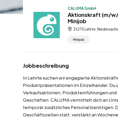
CALUMA GmbH
Aktionskraft (m/w/
Minijob
31275 Lehrte, Niedersach
Minijob
Jobbeschreibung
In Lehrte suchen wir engagierte Aktionskräf
Produktpräsentationen im Einzelhandel. Du u
Verkaufsaktionen, Produkteinführungen und
Geschäften. CALUMA vermittelt dich an Unte
temporär zusätzliches Personal benötigen. D
Geschäftszeiten statt, verstärkt an Wochen