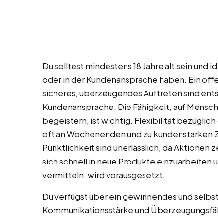
Du solltest mindestens 18 Jahre alt sein und 
oder in der Kundenansprache haben. Ein of
sicheres, überzeugendes Auftreten sind ents
Kundenansprache. Die Fähigkeit, auf Mensch
begeistern, ist wichtig. Flexibilität bezüglic
oft an Wochenenden und zu kundenstarken Zei
Pünktlichkeit sind unerlässlich, da Aktionen z
sich schnell in neue Produkte einzuarbeiten
vermitteln, wird vorausgesetzt.
Du verfügst über ein gewinnendes und selbst
Kommunikationsstärke und Überzeugungsfähig