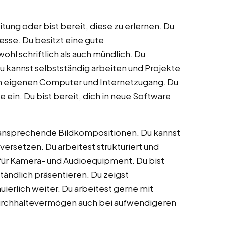
ung oder bist bereit, diese zu erlernen. Du
zesse. Du besitzt eine gute
ohl schriftlich als auch mündlich. Du
 Du kannst selbstständig arbeiten und Projekte
en eigenen Computer und Internetzugang. Du
e ein. Du bist bereit, dich in neue Software
ür ansprechende Bildkompositionen. Du kannst
versetzen. Du arbeitest strukturiert und
 für Kamera- und Audioequipment. Du bist
tändlich präsentieren. Du zeigst
uierlich weiter. Du arbeitest gerne mit
Durchhaltevermögen auch bei aufwendigeren