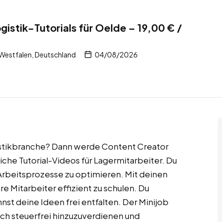
istik-Tutorials für Oelde – 19,00 € /
Westfalen, Deutschland
04/08/2026
ogistikbranche? Dann werde Content Creator
che Tutorial-Videos für Lagermitarbeiter. Du
d Arbeitsprozesse zu optimieren. Mit deinen
e Mitarbeiter effizient zu schulen. Du
st deine Ideen frei entfalten. Der Minijob
lich steuerfrei hinzuzuverdienen und