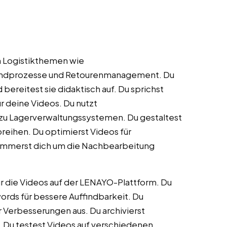
en Logistikthemen wie
sandprozesse und Retourenmanagement. Du
d bereitest sie didaktisch auf. Du sprichst
r deine Videos. Du nutzt
 zu Lagerverwaltungssystemen. Du gestaltest
reihen. Du optimierst Videos für
ümmerst dich um die Nachbearbeitung
ür die Videos auf der LENAYO-Plattform. Du
rds für bessere Auffindbarkeit. Du
 Verbesserungen aus. Du archivierst
. Du testest Videos auf verschiedenen