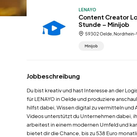
LENAYO
Content Creator Log
Stunde – Minijob
59302 Oelde, Nordrhein-
Minijob
Jobbeschreibung
Du bist kreativ und hast Interesse an der L
für LENAYO in Oelde und produziere anschauli
hilfst dabei, Wissen digital zu vermitteln un
Videos unterstützt du Unternehmen dabei, ihr
arbeitest in einem modernen Umfeld und kann
bietet dir die Chance, bis zu 538 Euro monat