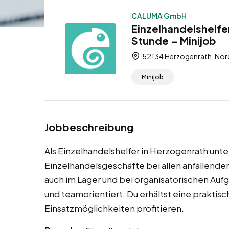
CALUMA GmbH
Einzelhandelshelfe
Stunde – Minijob
52134 Herzogenrath, Nor
Minijob
Jobbeschreibung
Als Einzelhandelshelfer in Herzogenrath unt
Einzelhandelsgeschäfte bei allen anfallenden 
auch im Lager und bei organisatorischen Aufg
und teamorientiert. Du erhältst eine praktisc
Einsatzmöglichkeiten profitieren.